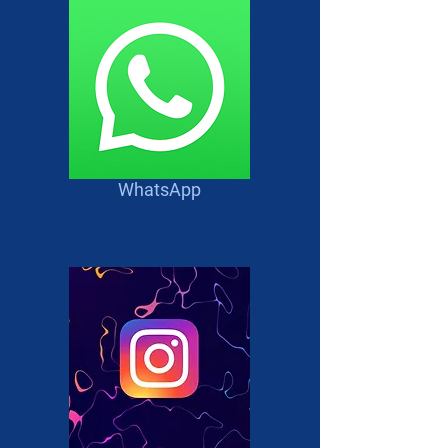
los grandes requisitos de
calidad de servicio que el
Vending exige.
Este modelo a pesar de su
reducción de medidas nos
ofrece una muy buena opción
de venta y servicio, abarcando
34 selecciones en su
WhatsApp
configuración normal divididas
entre espirales para bebidas,
botana, pastelitos, dulces y
galletas, nos da como resultado
una máquina de alta
aceptación tanto para el
operador como para el
consumidor.
Este modelo de la familia de
máquinas mixtas nos
representa como una de las