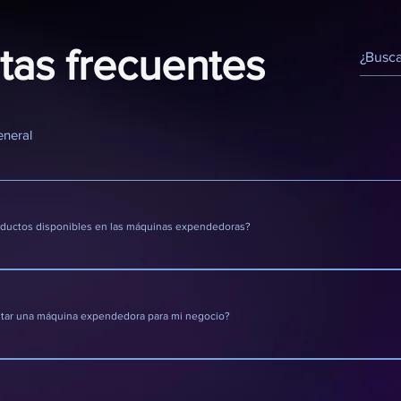
tas frecuentes
neral
oductos disponibles en las máquinas expendedoras?
una amplia variedad de productos, incluyendo bebidas frí
otros productos de conveniencia.
itar una máquina expendedora para mi negocio?
te llámenos o envíenos un correo electrónico y nos pon
scutir sus necesidades y brindarle una solución personali