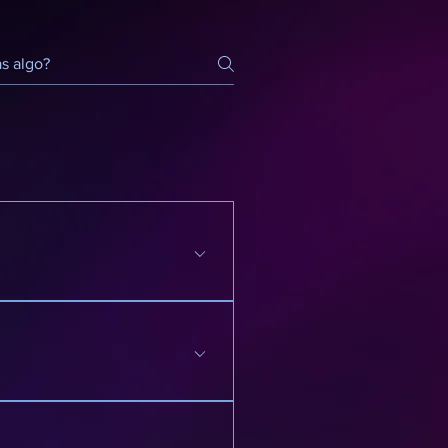
as, snacks, dulces,
dremos en contacto con
zada.