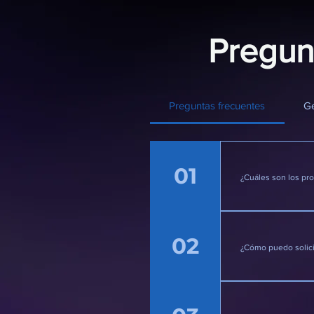
Pregun
Preguntas frecuentes
Ge
01
¿Cuáles son los pr
R: Ofrecemos 
chocolates y 
02
¿Cómo puedo solic
R: Simplemen
usted para di