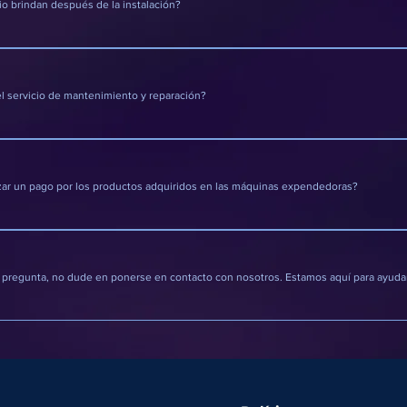
io brindan después de la instalación?
un servicio integral que incluye la instalación, mantenim
e las máquinas expendedoras.
el servicio de mantenimiento y reparación?
o servicio de mantenimiento y reparación está incluido e
ar un pago por los productos adquiridos en las máquinas expendedoras?
 varios métodos de pago, incluyendo efectivo, como mone
 especiales el servicio con pago de tarjetas de debito cré
ndiciones para ese servicio en especifico.
a pregunta, no dude en ponerse en contacto con nosotros. Estamos aquí para ayudar