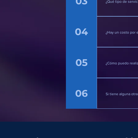
03
¿Qué tipo de servic
R: Brindamos 
reparación d
04
¿Hay un costo por 
R: No, nuestr
05
¿Cómo puedo realiz
R: Ofrecemos
algunos casos
06
términos y co
Si tiene alguna otr
Contáctanos.