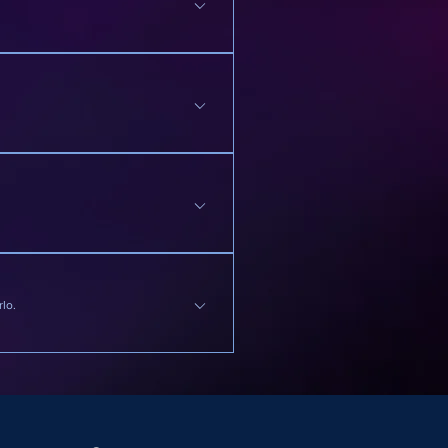
iento, reabastecimiento y
n el acuerdo de comodato.
das y billetes y en
dito y vales. Consultar
lo.