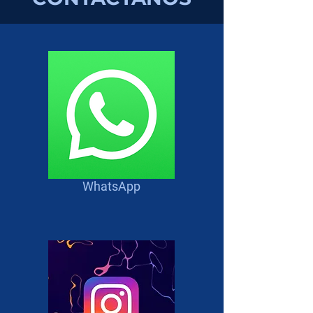
líneas, 6 colores y sensor anti-
hilos.
La capacidad de moneda
ampliada permite que la
máquina tome denominaciones
de MXN $ 20, $ 50, $ 100, $
200 y $ 500
El diseño compacto se integra
a la perfección con el hardware
existente, sin necesidad de
modificar la máquina
WhatsApp
El bisel iluminado atrae a los
clientes e ilustra los puntos de
pago, lo que aumenta la facilidad
de cada transacción.
Los dipswitches intuitivos y el
puerto micro USB permiten a los
operadores programar y actualizar