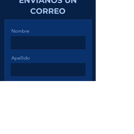
ENVÍANOS UN
CORREO
Nombre
Apellido
Email
Mensaje